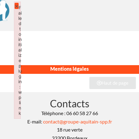
×
F
ai
le
d
t
o
in
iti
al
iz
e
p
Mentions légales
lu
g
in
Haut de page
:
w
p
Contacts
li
n
Téléphone : 06 60 58 27 66
k
Failed to initialize plugin: wplink
E-mail:
contact@groupe-aquitain-spp.fr
18 rue verte
33200 Bordeaux