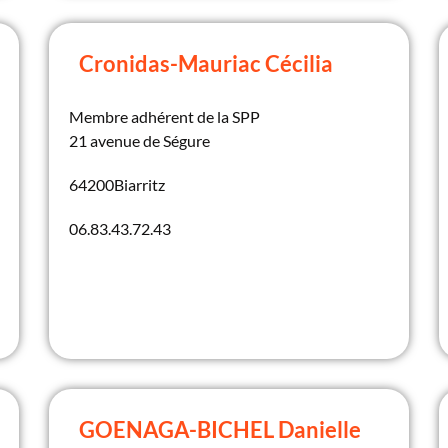
Cronidas-Mauriac Cécilia
Membre adhérent de la SPP
21 avenue de Ségure
64200
Biarritz
06.83.43.72.43
GOENAGA-BICHEL Danielle