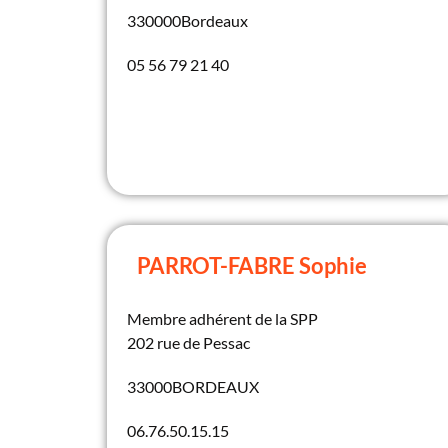
330000
Bordeaux
05 56 79 21 40
PARROT-FABRE Sophie
Membre adhérent de la SPP
202 rue de Pessac
33000
BORDEAUX
06.76.50.15.15