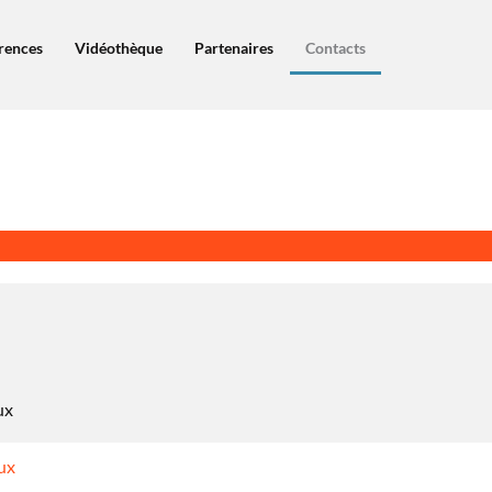
érences
Vidéothèque
Partenaires
Contacts
ux
ux