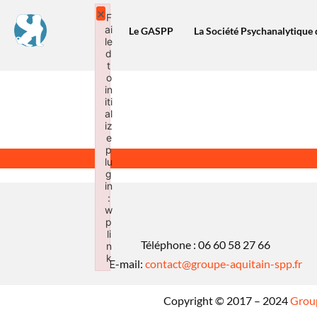
×
F
ai
Le GASPP
La Société Psychanalytique 
le
d
t
o
in
iti
al
iz
e
p
lu
g
in
:
w
p
li
Téléphone : 06 60 58 27 66
n
k
E-mail:
contact@groupe-aquitain-spp.fr
Failed to initialize plugin: wplink
Copyright © 2017 – 2024
Group