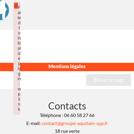
×
F
ai
le
d
t
o
in
iti
al
iz
e
p
Mentions légales
lu
g
in
Haut de page
:
w
p
li
Contacts
n
k
Téléphone : 06 60 58 27 66
Failed to initialize plugin: wplink
E-mail:
contact@groupe-aquitain-spp.fr
18 rue verte